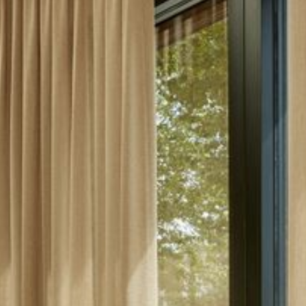
--
--