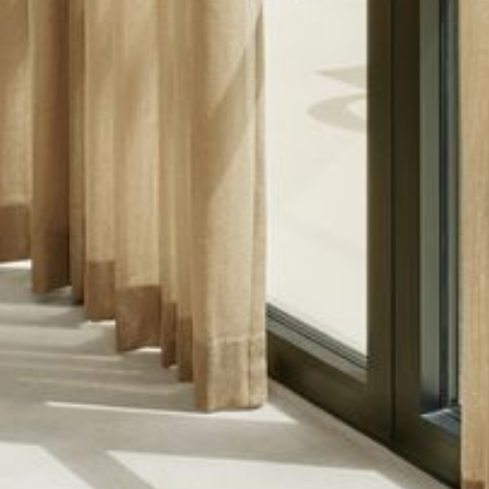
--
--