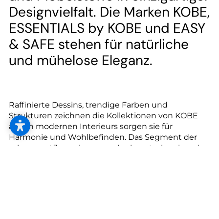
--
Designvielfalt. Die Marken KOBE,
ESSENTIALS by KOBE und EASY
& SAFE stehen für natürliche
und mühelose Eleganz.
--
Raffinierte Dessins, trendige Farben und
Strukturen zeichnen die Kollektionen von KOBE
aus. In modernen Interieurs sorgen sie für
Harmonie und Wohlbefinden. Das Segment der
schwer entflammbaren und schmutzabweisenden
Bezugsstoffe wird durch die Marke EASY & SAFE
abgedeckt. ESSENTIALS by KOBE rundet das
Sortiment mit raumhohen Unis und Basics ab.
In Deutschland, Österreich und der Schweiz ist
KOBE mit einem hochmotivierten Vertriebsteam