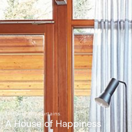
--
--
Not just any curtains.
A House of Happiness