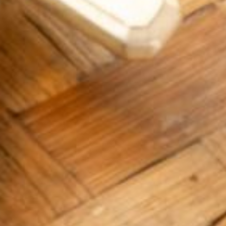
---
---