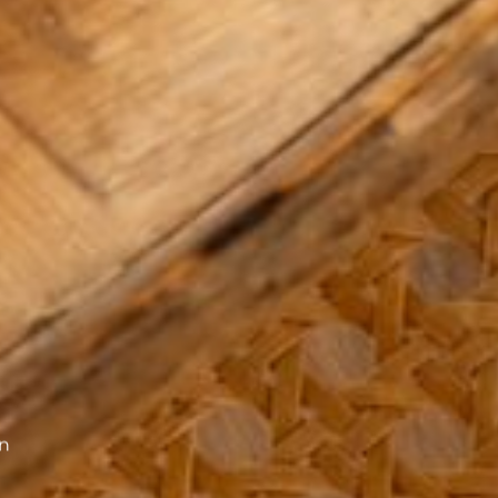
---
n