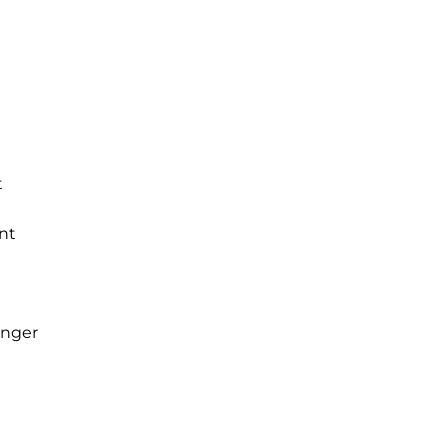
t
nt
inger