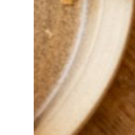
--
--