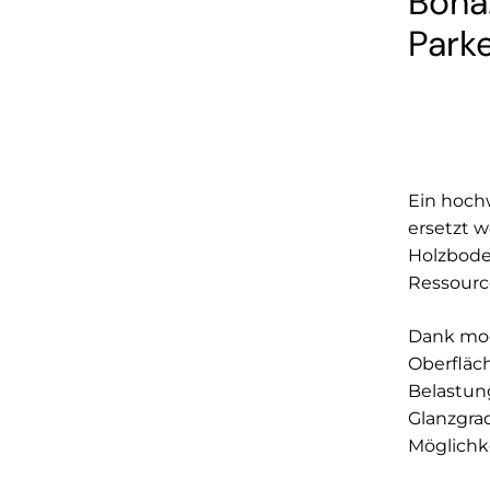
Bona:
Park
Ein hoch
ersetzt w
Holzboden
Ressourc
Dank mod
Oberfläc
Belastung
Glanzgrad
Möglichk