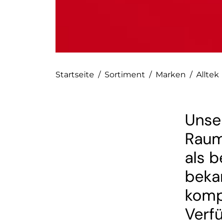
Startseite
/
Sortiment
/
Marken
/
Alltek
Unse
Raum
als 
beka
komp
Verf