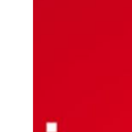
--
--