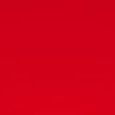
---
---