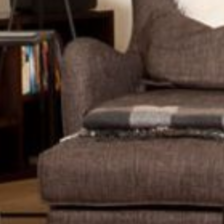
---
---