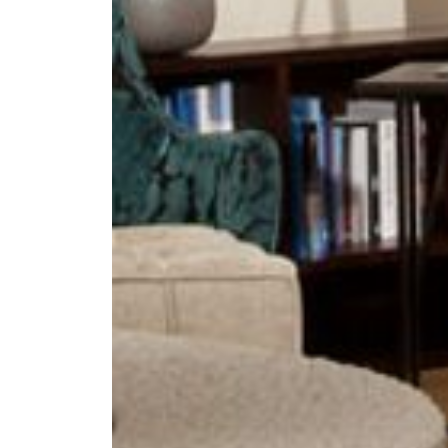
--
--