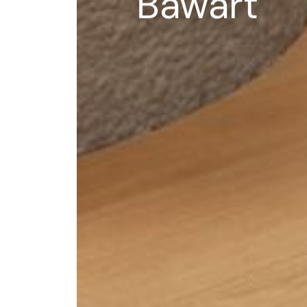
--
Bawart