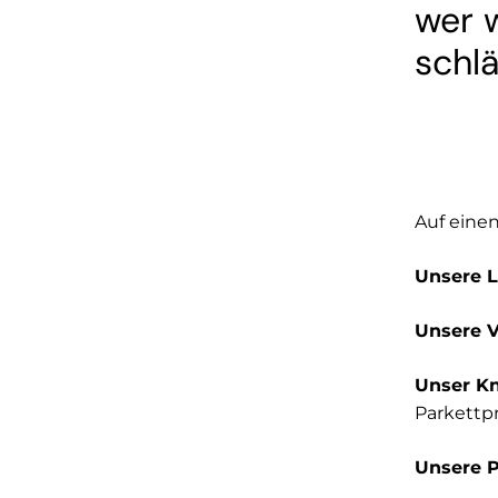
wer 
schl
Auf einen
Unsere L
Unsere V
Unser K
Parkettp
Unsere P