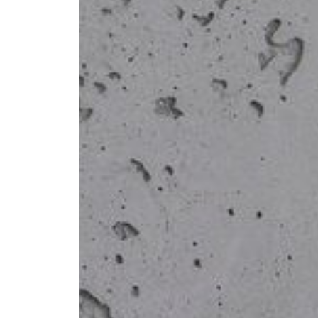
--
--