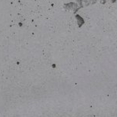
---
---