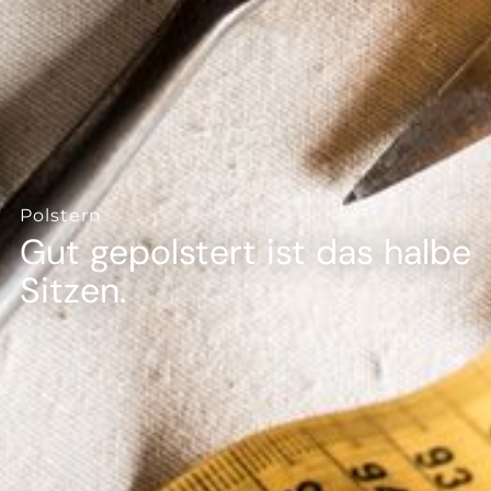
--
Polstern
Gut gepolstert ist das halbe
Sitzen.