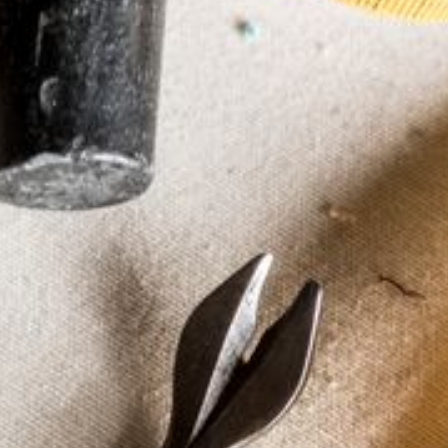
--
--