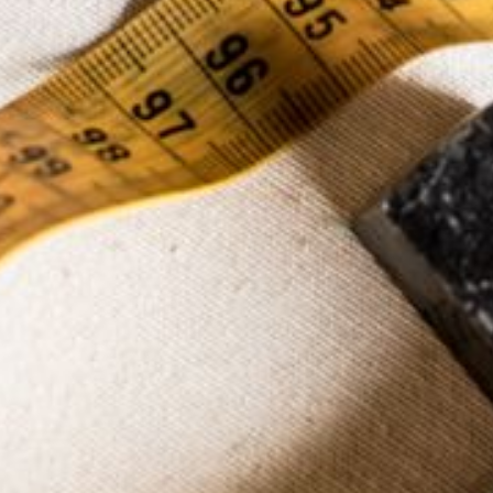
--
--