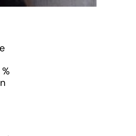
ie
0 %
en