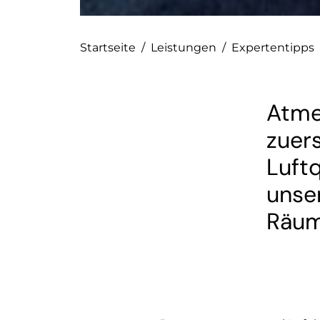
Startseite
/
Leistungen
/
Expertentipps
Atmen
zuer
Luftq
unse
Räu