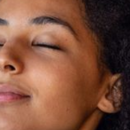
---
---