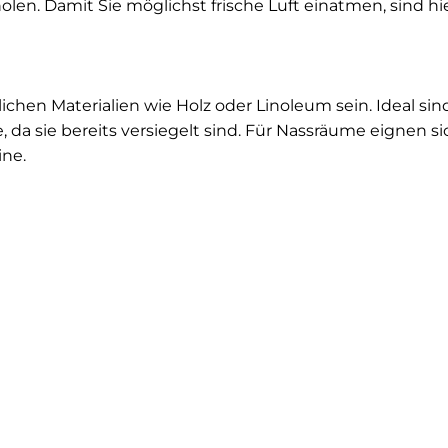
len. Damit Sie möglichst frische Luft einatmen, sind hie
chen Materialien wie Holz oder Linoleum sein. Ideal sind
 da sie bereits versiegelt sind. Für Nassräume eignen si
ine.
ehlen wir diffusionsoffene, wasseraufnahmefähige Pr
nenfarben, da sie Feuchtigkeitsschwankungen ausgleich
ombi aus Raufasertapete und Kalkfarbe an.
ichtung IONIT ist eine Creme für Wand und Decke. Sie l
rei aufgetragen und sorgt für gute Raumluft durch erhöh
e Wirkung wurde durch eine weltweit einzigartige Studi