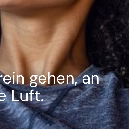
---
rein gehen, an
e Luft.