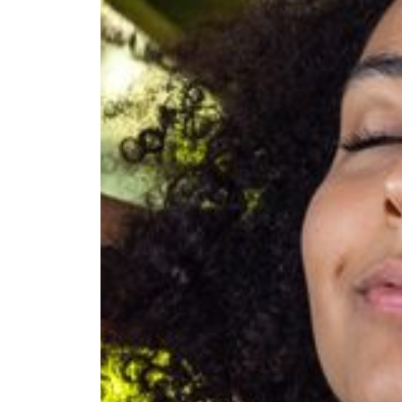
--
--