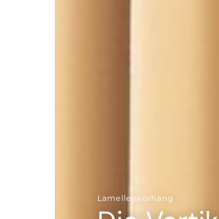
--
Lamellenvorhang