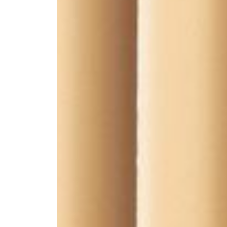
--
--