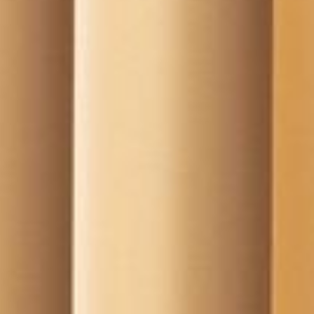
---
---