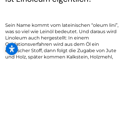
--
Sein Name kommt vom lateinischen “oleum lini”,
was so viel wie Leinöl bedeutet. Und daraus wird
Linoleum auch hergestellt: In einem
Oxidationsverfahren wird aus dem Öl ein
elastischer Stoff, dann folgt die Zugabe von Jute
und Holz, später kommen Kalkstein, Holzmehl,
Naturharze und Farbstoffe dazu. Die
Materialmischung durchläuft einige Prozesse bis
das Linoleum als Bodenbelag verarbeitet werden
kann.
Linoleum gilt als einer der nachhaltigsten
Bodenbeläge überhaupt. Marmoleum-
Bahnenware (2,5 mm) wird CO2-neutral hergestellt
und besteht bis zu 98 % aus natürlichen
Rohstoffen wie Leinöl, Jute und Holz. Zwei Drittel
der verwendeten Rohstoffe wachsen innerhalb