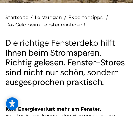
--
Startseite
/
Leistungen
/
Expertentipps
/
Das Geld beim Fenster reinholen!
--
Die richtige Fensterdeko hilft
Ihnen beim Stromsparen.
Richtig gelesen. Fenster-Stores
sind nicht nur schön, sondern
ausgesprochen praktisch.
Kein Energieverlust mehr am Fenster.
Fenster-Stores können den Wärmeverlust am
Fenster nahezu halbieren und UV-Strahlen
abhalten. Besonders empfehlenswert sind