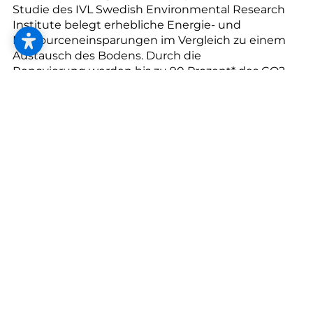
--
Studie des IVL Swedish Environmental Research
Institute belegt erhebliche Energie- und
Ressourceneinsparungen im Vergleich zu einem
Austausch des Bodens. Durch die
Renovierung werden bis zu 90 Prozent* des CO2-
--
Ausstoßes eingespart.
Zusätzlich spart eine Renovierung bis zu 41
Prozent* der Kosten im Vergleich zu einer
Bodenerneuerung. Damit werden die
Auswirkungen auf den Klimawandel und den
Ressourcenverbrauch stark reduziert.
Trotz Erhalt des alten Bodens erstrahlt er nach der
Renovierung in neuem Glanz, mit neuer Farbe,
Struktur und Design. Bona-Profis renovieren
den Boden ohne Austausch, mit wenig Aufwand
und komplett staubfrei.
Entscheiden Sie sich für die nachhaltigere Lösung
– renovieren Sie Ihren Holzboden!