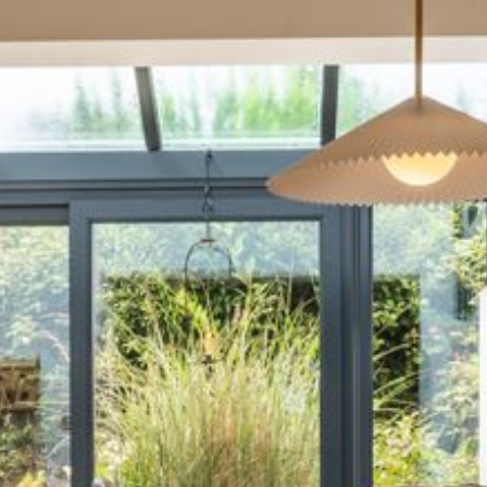
--
--