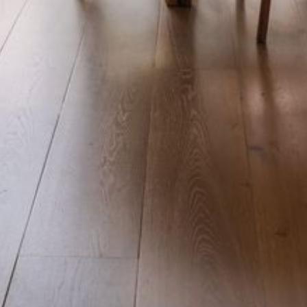
--
--