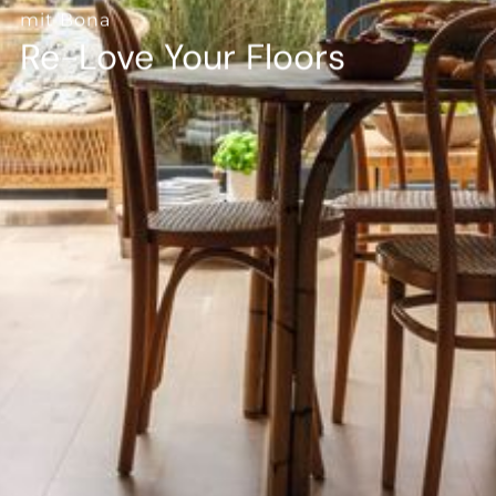
--
mit Bona
Re-Love Your Floors